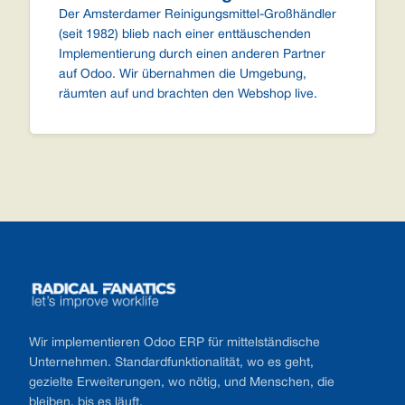
Der Amsterdamer Reinigungsmittel-Großhändler
(seit 1982) blieb nach einer enttäuschenden
Implementierung durch einen anderen Partner
auf Odoo. Wir übernahmen die Umgebung,
räumten auf und brachten den Webshop live.
Footer
Wir implementieren Odoo ERP für mittelständische
Unternehmen. Standardfunktionalität, wo es geht,
gezielte Erweiterungen, wo nötig, und Menschen, die
bleiben, bis es läuft.