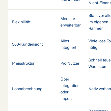
und intuitiv
Nicht-Finanz
Starr, vor al
Modular
Flexibilität
im eigenen
erweiterbar
Rahmen
Alles
Viele lose To
360-Kundensicht
integriert
nötig
Schnell teue
Preisstruktur
Pro Nutzer
Wachstum
Über
Integration
Lohnabrechnung
Nativ vorha
oder
Import