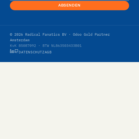
ABSENDEN
© 2026 Radical Fanatics BV · Odoo Gold Partner
Amsterdam
KvK 85087092 · BTW NL863503433B01
DATENSCHUTZ
AGB