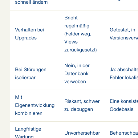
schnell ändern
Bricht
regelmäßig
Verhalten bei
Getestet, in
(Felder weg,
Upgrades
Versionsver
Views
zurückgesetzt)
Nein, in der
Bei Störungen
Ja: abschalt
Datenbank
isolierbar
Fehler lokalis
verwoben
Mit
Riskant, schwer
Eine konsist
Eigenentwicklung
zu debuggen
Codebasis
kombinieren
Langfristige
Unvorhersehbar
Beherrschba
Wartung