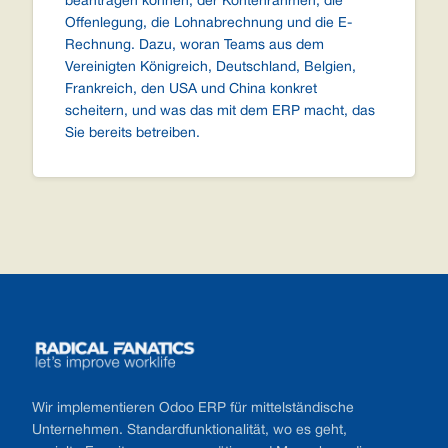
beantragen können, der Kontenrahmen, die
Offenlegung, die Lohnabrechnung und die E-
Rechnung. Dazu, woran Teams aus dem
Vereinigten Königreich, Deutschland, Belgien,
Frankreich, den USA und China konkret
scheitern, und was das mit dem ERP macht, das
Sie bereits betreiben.
Footer
Wir implementieren Odoo ERP für mittelständische
Unternehmen. Standardfunktionalität, wo es geht,