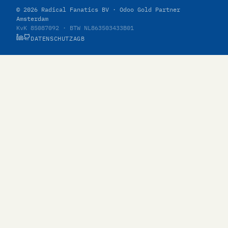
© 2026 Radical Fanatics BV · Odoo Gold Partner
Amsterdam
KvK 85087092 · BTW NL863503433B01
DATENSCHUTZ
AGB