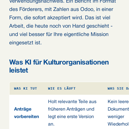
Verwendungsnachweis. Ein Bericht im Format
des Förderers, mit Zahlen aus Odoo, in einer
Form, die sofort akzeptiert wird. Das ist viel
Arbeit, die heute noch von Hand geschieht -
und viel besser für Ihre eigentliche Mission
eingesetzt ist.
Was KI für Kulturorganisationen
leistet
WAS KI TUT
WIE ES LÄUFT
WAS SIE D
Holt relevante Teile aus
Kein leere
Anträge
früheren Anträgen und
Dokument
vorbereiten
legt eine erste Version
weniger
an.
Wiederhol