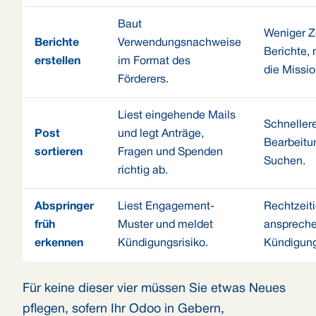
Baut
Weniger Ze
Berichte
Verwendungsnachweise
Berichte, 
erstellen
im Format des
die Missio
Förderers.
Liest eingehende Mails
Schneller
Post
und legt Anträge,
Bearbeitu
sortieren
Fragen und Spenden
Suchen.
richtig ab.
Abspringer
Liest Engagement-
Rechtzeit
früh
Muster und meldet
anspreche
erkennen
Kündigungsrisiko.
Kündigun
Für keine dieser vier müssen Sie etwas Neues
pflegen, sofern Ihr Odoo in Gebern,