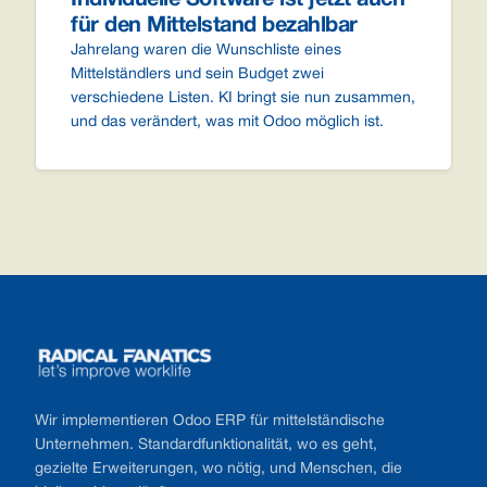
Individuelle Software ist jetzt auch
für den Mittelstand bezahlbar
Jahrelang waren die Wunschliste eines
Mittelständlers und sein Budget zwei
verschiedene Listen. KI bringt sie nun zusammen,
und das verändert, was mit Odoo möglich ist.
Footer
Wir implementieren Odoo ERP für mittelständische
Unternehmen. Standardfunktionalität, wo es geht,
gezielte Erweiterungen, wo nötig, und Menschen, die