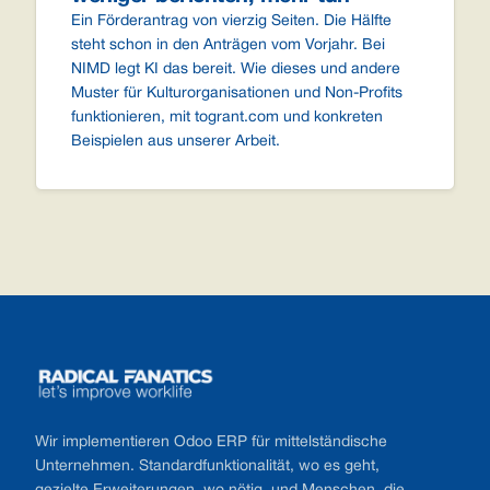
Ein Förderantrag von vierzig Seiten. Die Hälfte
steht schon in den Anträgen vom Vorjahr. Bei
NIMD legt KI das bereit. Wie dieses und andere
Muster für Kulturorganisationen und Non-Profits
funktionieren, mit togrant.com und konkreten
Beispielen aus unserer Arbeit.
Footer
Wir implementieren Odoo ERP für mittelständische
Unternehmen. Standardfunktionalität, wo es geht,